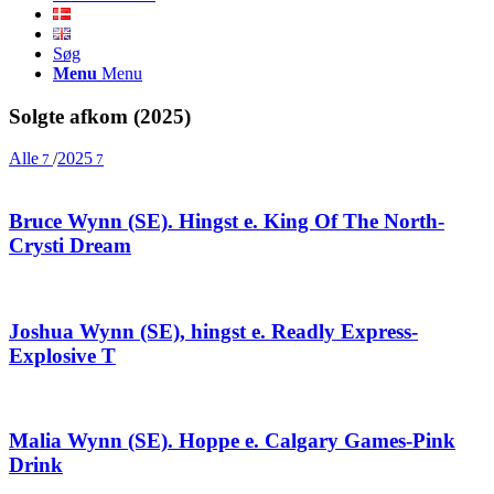
Søg
Menu
Menu
Solgte afkom (2025)
Alle
/
2025
7
7
Bruce Wynn (SE). Hingst e. King Of The North-
Crysti Dream
Joshua Wynn (SE), hingst e. Readly Express-
Explosive T
Malia Wynn (SE). Hoppe e. Calgary Games-Pink
Drink