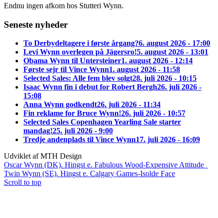
Endnu ingen afkom hos Stutteri Wynn.
Seneste nyheder
To Derbydeltagere i første årgang?
6. august 2026 - 17:00
Levi Wynn overlegen på Jägersro!
5. august 2026 - 13:01
Obama Wynn til Untersteiner
1. august 2026 - 12:14
Første sejr til Vince Wynn
1. august 2026 - 11:58
Selected Sales: Alle fem blev solgt
28. juli 2026 - 10:15
Isaac Wynn fin i debut for Robert Bergh
26. juli 2026 -
15:08
Anna Wynn godkendt
26. juli 2026 - 11:34
Fin reklame for Bruce Wynn!
26. juli 2026 - 10:57
Selected Sales Copenhagen Yearling Sale starter
mandag!
25. juli 2026 - 9:00
Tredje andenplads til Vince Wynn
17. juli 2026 - 16:09
Udviklet af MTH Design
Oscar Wynn (DK). Hingst e. Fabulous Wood-Expensive Attitude
Twin Wynn (SE). Hingst e. Calgary Games-Isolde Face
Scroll to top