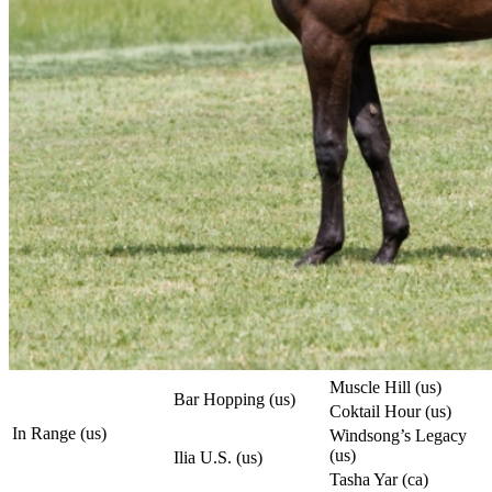
Muscle Hill (us)
Bar Hopping (us)
Coktail Hour (us)
In Range (us)
Windsong’s Legacy
(us)
Ilia U.S. (us)
Tasha Yar (ca)