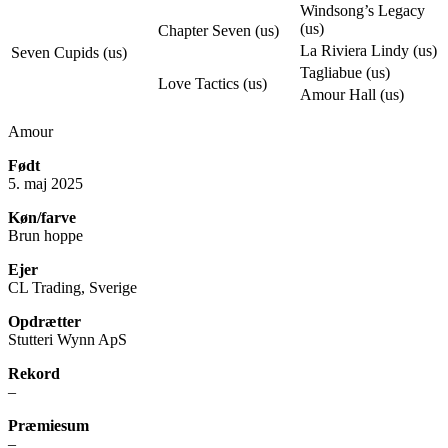
Windsong’s Legacy
(us)
Chapter Seven (us)
La Riviera Lindy (us)
Seven Cupids (us)
Tagliabue (us)
Love Tactics (us)
Amour Hall (us)
Amour
Født
5. maj 2025
Køn/farve
Brun hoppe
Ejer
CL Trading, Sverige
Opdrætter
Stutteri Wynn ApS
Rekord
–
Præmiesum
–