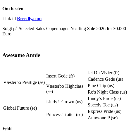
Om hesten
Link til
Breedly.com
Solgt på
Selected Sales Copenhagen Yearling Sale 2026 for 30.000
Euro
Awesome Annie
Jet Du Vivier (fr)
Insert Gede (fr)
Cadence Gede (us)
Væsterbo Prestige (se)
Pine Chip (us)
Væsterbo Highclass
(se)
Rc’s Night Class (us)
Lindy’s Pride (us)
Lindy’s Crown (us)
Speedy Toe (us)
Global Future (se)
Express Pride (us)
Princess Trotter (se)
Annwone P (se)
Født