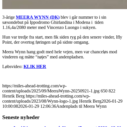
3-årige
MEERA WYNN (DK)
blev i går nummer to i sin
sæsondebut på Ippodromo Ghirlandina i Modena i tiden
1.16,4a/2080 meter med Vincenzo Luongo i sukyen.
Hun var tredje fra start, men fik siden ryg på den senere vinder, Ifly
Point, der overtog føringen ud på sidste omgang.
Meera Wynn hang godt med hele vejen, men var chanceløs mod
vinderen og måtte “nøjes” med andenpladsen.
Løbsvideo:
KLIK HER
https://miles-ahead-trotting.com/wp-
content/uploads/2025/09/MeeraWynn-20250921-1.jpg
650
822
Henrik Berg
https://miles-ahead-trotting.com/wp-
content/uploads/2023/08/Wynn-logo-1.jpg
Henrik Berg
2026-01-29
10:00:08
2026-01-29 12:06:36
Andenplads til Meera Wynn
Seneste nyheder