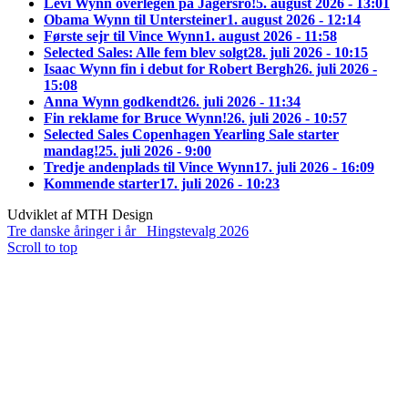
Levi Wynn overlegen på Jägersro!
5. august 2026 - 13:01
Obama Wynn til Untersteiner
1. august 2026 - 12:14
Første sejr til Vince Wynn
1. august 2026 - 11:58
Selected Sales: Alle fem blev solgt
28. juli 2026 - 10:15
Isaac Wynn fin i debut for Robert Bergh
26. juli 2026 -
15:08
Anna Wynn godkendt
26. juli 2026 - 11:34
Fin reklame for Bruce Wynn!
26. juli 2026 - 10:57
Selected Sales Copenhagen Yearling Sale starter
mandag!
25. juli 2026 - 9:00
Tredje andenplads til Vince Wynn
17. juli 2026 - 16:09
Kommende starter
17. juli 2026 - 10:23
Udviklet af MTH Design
Tre danske åringer i år
Hingstevalg 2026
Scroll to top