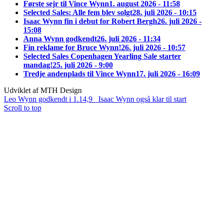
Første sejr til Vince Wynn
1. august 2026 - 11:58
Selected Sales: Alle fem blev solgt
28. juli 2026 - 10:15
Isaac Wynn fin i debut for Robert Bergh
26. juli 2026 -
15:08
Anna Wynn godkendt
26. juli 2026 - 11:34
Fin reklame for Bruce Wynn!
26. juli 2026 - 10:57
Selected Sales Copenhagen Yearling Sale starter
mandag!
25. juli 2026 - 9:00
Tredje andenplads til Vince Wynn
17. juli 2026 - 16:09
Udviklet af MTH Design
Leo Wynn godkendt i 1.14,9
Isaac Wynn også klar til start
Scroll to top