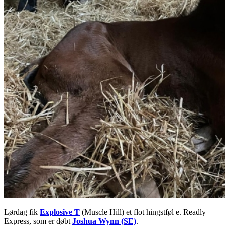
Lørdag fik
Explosive T
(Muscle Hill) et flot hingstføl e. Readly
Express, som er døbt
Joshua Wynn (SE)
.