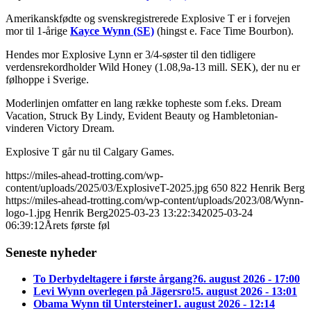
Amerikanskfødte og svenskregistrerede Explosive T er i forvejen
mor til 1-årige
Kayce Wynn (SE)
(hingst e. Face Time Bourbon).
Hendes mor Explosive Lynn er 3/4-søster til den tidligere
verdensrekordholder Wild Honey (1.08,9a-13 mill. SEK), der nu er
følhoppe i Sverige.
Moderlinjen omfatter en lang række topheste som f.eks. Dream
Vacation, Struck By Lindy, Evident Beauty og Hambletonian-
vinderen Victory Dream.
Explosive T går nu til Calgary Games.
https://miles-ahead-trotting.com/wp-
content/uploads/2025/03/ExplosiveT-2025.jpg
650
822
Henrik Berg
https://miles-ahead-trotting.com/wp-content/uploads/2023/08/Wynn-
logo-1.jpg
Henrik Berg
2025-03-23 13:22:34
2025-03-24
06:39:12
Årets første føl
Seneste nyheder
To Derbydeltagere i første årgang?
6. august 2026 - 17:00
Levi Wynn overlegen på Jägersro!
5. august 2026 - 13:01
Obama Wynn til Untersteiner
1. august 2026 - 12:14