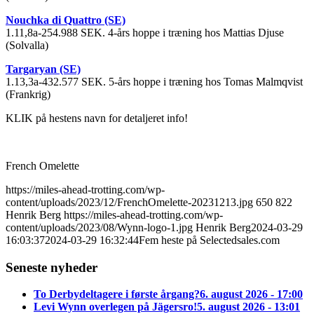
Nouchka di Quattro (SE)
1.11,8a-254.988 SEK. 4-års hoppe i træning hos Mattias Djuse
(Solvalla)
Targaryan (SE)
1.13,3a-432.577 SEK. 5-års hoppe i træning hos Tomas Malmqvist
(Frankrig)
KLIK på hestens navn for detaljeret info!
French Omelette
https://miles-ahead-trotting.com/wp-
content/uploads/2023/12/FrenchOmelette-20231213.jpg
650
822
Henrik Berg
https://miles-ahead-trotting.com/wp-
content/uploads/2023/08/Wynn-logo-1.jpg
Henrik Berg
2024-03-29
16:03:37
2024-03-29 16:32:44
Fem heste på Selectedsales.com
Seneste nyheder
To Derbydeltagere i første årgang?
6. august 2026 - 17:00
Levi Wynn overlegen på Jägersro!
5. august 2026 - 13:01