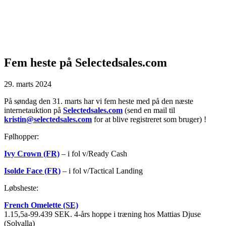
Fem heste på Selectedsales.com
29. marts 2024
På søndag den 31. marts har vi fem heste med på den næste
internetauktion på
Selectedsales.com
(send en mail til
kristin@selectedsales.com
for at blive registreret som bruger) !
Følhopper:
Ivy Crown (FR)
– i fol v/Ready Cash
Isolde Face (FR)
– i fol v/Tactical Landing
Løbsheste:
French Omelette (SE)
1.15,5a-99.439 SEK. 4-års hoppe i træning hos Mattias Djuse
(Solvalla)