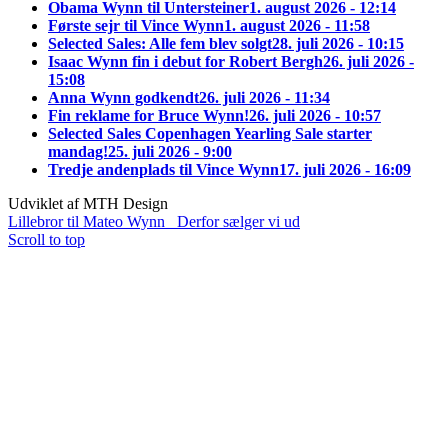
Obama Wynn til Untersteiner
1. august 2026 - 12:14
Første sejr til Vince Wynn
1. august 2026 - 11:58
Selected Sales: Alle fem blev solgt
28. juli 2026 - 10:15
Isaac Wynn fin i debut for Robert Bergh
26. juli 2026 -
15:08
Anna Wynn godkendt
26. juli 2026 - 11:34
Fin reklame for Bruce Wynn!
26. juli 2026 - 10:57
Selected Sales Copenhagen Yearling Sale starter
mandag!
25. juli 2026 - 9:00
Tredje andenplads til Vince Wynn
17. juli 2026 - 16:09
Udviklet af MTH Design
Lillebror til Mateo Wynn
Derfor sælger vi ud
Scroll to top