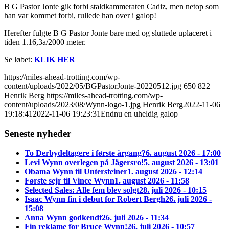
B G Pastor Jonte gik forbi staldkammeraten Cadiz, men netop som
han var kommet forbi, rullede han over i galop!
Herefter fulgte B G Pastor Jonte bare med og sluttede uplaceret i
tiden 1.16,3a/2000 meter.
Se løbet:
KLIK HER
https://miles-ahead-trotting.com/wp-
content/uploads/2022/05/BGPastorJonte-20220512.jpg
650
822
Henrik Berg
https://miles-ahead-trotting.com/wp-
content/uploads/2023/08/Wynn-logo-1.jpg
Henrik Berg
2022-11-06
19:18:41
2022-11-06 19:23:31
Endnu en uheldig galop
Seneste nyheder
To Derbydeltagere i første årgang?
6. august 2026 - 17:00
Levi Wynn overlegen på Jägersro!
5. august 2026 - 13:01
Obama Wynn til Untersteiner
1. august 2026 - 12:14
Første sejr til Vince Wynn
1. august 2026 - 11:58
Selected Sales: Alle fem blev solgt
28. juli 2026 - 10:15
Isaac Wynn fin i debut for Robert Bergh
26. juli 2026 -
15:08
Anna Wynn godkendt
26. juli 2026 - 11:34
Fin reklame for Bruce Wynn!
26. juli 2026 - 10:57