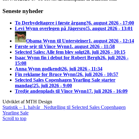
Seneste nyheder
To Derbydeltagere i første årgang?
6. august 2026 - 17:00
Levi Wynn overlegen på Jägersro!
5. august 2026 - 13:01
Obama Wynn til Untersteiner
1. august 2026 - 12:14
Første sejr til Vince Wynn
1. august 2026 - 11:58
Selected Sales: Alle fem blev solgt
28. juli 2026 - 10:15
Isaac Wynn fin i debut for Robert Bergh
26. juli 2026 -
15:08
Anna Wynn godkendt
26. juli 2026 - 11:34
Fin reklame for Bruce Wynn!
26. juli 2026 - 10:57
Selected Sales Copenhagen Yearling Sale starter
mandag!
25. juli 2026 - 9:00
Tredje andenplads til Vince Wynn
17. juli 2026 - 16:09
Udviklet af MTH Design
Statistik – 1. halvår
Nedtælling til Selected Sales Copenhagen
Yearling Sale
Scroll to top