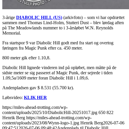
3-årige
DIABOLIC HILL (US)
(arkivfoto) – som vi har opdrættet
sammen med Thomas Lind-Holm, Stutteri Dust – blev lørdag aften
på The Meadowlands nummer to i 3-årsløbet W.N. Reynolds
Memorial.
Fra startspor 9 var Diabolic Hill godt med fra start og overtog
føringen fra Magic Punk efter ca. 450 meter.
800 meter gik efter 1.10,8.
Diabolic Hill lignede vinderen ind på opløbet, men måtte på de
sidste meter se sig passeret af Magic Punk, der sejrede i tiden
1.09,5a/1609 meter foran Diabolic Hill i 1.09,6.
Andenpladsen gav $ 8.531 (55.700 kr).
Løbsvideo:
KLIK HER
https://miles-ahead-trotting.com/wp-
content/uploads/2025/10/DiabolicHill-20251017.jpg
650
822
Henrik Berg
https://miles-ahead-trotting.com/wp-
content/uploads/2023/08/Wynn-logo-1.jpg
Henrik Berg
2026-07-06
09:47:51
2026-07-06 09:48:42
Andenplads til Diabolic Hill