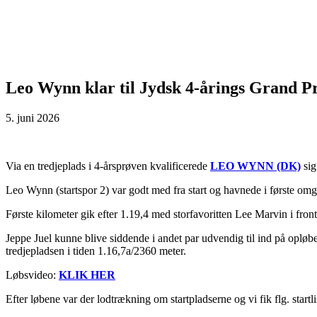
Leo Wynn klar til Jydsk 4-årings Grand Pr
5. juni 2026
Via en tredjeplads i 4-årsprøven kvalificerede
LEO WYNN (DK)
sig
Leo Wynn (startspor 2) var godt med fra start og havnede i første omga
Første kilometer gik efter 1.19,4 med storfavoritten Lee Marvin i front
Jeppe Juel kunne blive siddende i andet par udvendig til ind på oplø
tredjepladsen i tiden 1.16,7a/2360 meter.
Løbsvideo:
KLIK HER
Efter løbene var der lodtrækning om startpladserne og vi fik flg. startl