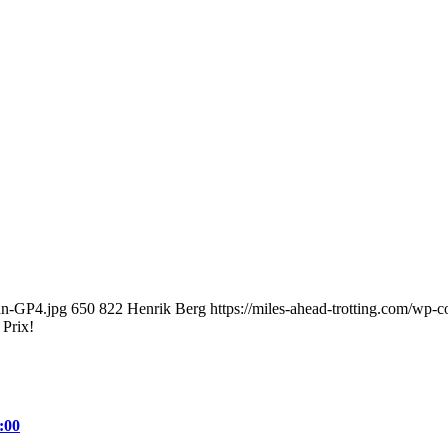
nn-GP4.jpg
650
822
Henrik Berg
https://miles-ahead-trotting.com/wp-
 Prix!
:00