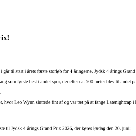
ix!
 i går til start i årets første storløb for 4-åringerne, Jydsk 4-årings G
ng som første hest i andet spor, der efter ca. 500 meter blev til andet p
.
bet, hvor Leo Wynn sluttede fint af og var tæt på at fange Latenightca
iste til Jydsk 4-årings Grand Prix 2026, der køres lørdag den 20. juni: