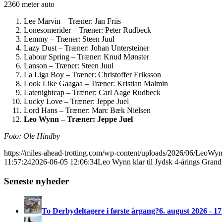
2360 meter auto
Lee Marvin – Træner: Jan Friis
Lonesomerider – Træner: Peter Rudbeck
Lemmy – Træner: Steen Juul
Lazy Dust – Træner: Johan Untersteiner
Labour Spring – Træner: Knud Mønster
Lanson – Træner: Steen Juul
La Liga Boy – Træner: Christoffer Eriksson
Look Like Gaagaa – Træner: Kristian Malmin
Latenightcap – Træner: Carl Aage Rudbeck
Lucky Love – Træner: Jeppe Juel
Lord Hans – Træner: Marc Bæk Nielsen
Leo Wynn – Træner: Jeppe Juel
Foto: Ole Hindby
https://miles-ahead-trotting.com/wp-content/uploads/2026/06/LeoWy
11:57:24
2026-06-05 12:06:34
Leo Wynn klar til Jydsk 4-årings Grand
Seneste nyheder
To Derbydeltagere i første årgang?
6. august 2026 - 17