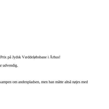
rand Prix på Jydsk Væddeløbsbane i Århus!
ar udvendig.
p i kampen om andenpladsen, men han måtte altså nøjes med