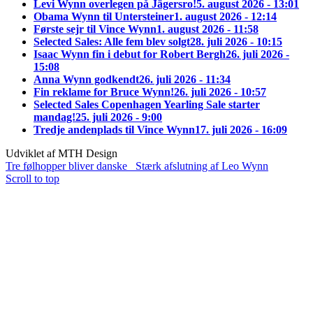
Levi Wynn overlegen på Jägersro!
5. august 2026 - 13:01
Obama Wynn til Untersteiner
1. august 2026 - 12:14
Første sejr til Vince Wynn
1. august 2026 - 11:58
Selected Sales: Alle fem blev solgt
28. juli 2026 - 10:15
Isaac Wynn fin i debut for Robert Bergh
26. juli 2026 -
15:08
Anna Wynn godkendt
26. juli 2026 - 11:34
Fin reklame for Bruce Wynn!
26. juli 2026 - 10:57
Selected Sales Copenhagen Yearling Sale starter
mandag!
25. juli 2026 - 9:00
Tredje andenplads til Vince Wynn
17. juli 2026 - 16:09
Udviklet af MTH Design
Tre følhopper bliver danske
Stærk afslutning af Leo Wynn
Scroll to top