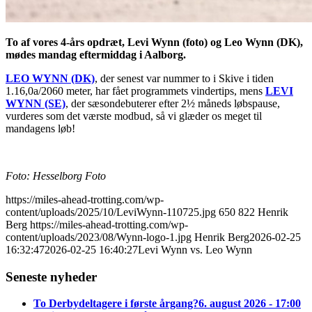
To af vores 4-års opdræt, Levi Wynn (foto) og Leo Wynn (DK),
mødes mandag eftermiddag i Aalborg.
LEO WYNN (DK)
, der senest var nummer to i Skive i tiden
1.16,0a/2060 meter, har fået programmets vindertips, mens
LEVI
WYNN (SE)
, der sæsondebuterer efter 2½ måneds løbspause,
vurderes som det værste modbud, så vi glæder os meget til
mandagens løb!
Foto: Hesselborg Foto
https://miles-ahead-trotting.com/wp-
content/uploads/2025/10/LeviWynn-110725.jpg
650
822
Henrik
Berg
https://miles-ahead-trotting.com/wp-
content/uploads/2023/08/Wynn-logo-1.jpg
Henrik Berg
2026-02-25
16:32:47
2026-02-25 16:40:27
Levi Wynn vs. Leo Wynn
Seneste nyheder
To Derbydeltagere i første årgang?
6. august 2026 - 17:00