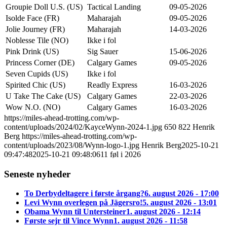
Groupie Doll U.S. (US)
Tactical Landing
09-05-2026
Isolde Face (FR)
Maharajah
09-05-2026
Jolie Journey (FR)
Maharajah
14-03-2026
Noblesse Tile (NO)
Ikke i fol
Pink Drink (US)
Sig Sauer
15-06-2026
Princess Corner (DE)
Calgary Games
09-05-2026
Seven Cupids (US)
Ikke i fol
Spirited Chic (US)
Readly Express
16-03-2026
U Take The Cake (US)
Calgary Games
22-03-2026
Wow N.O. (NO)
Calgary Games
16-03-2026
https://miles-ahead-trotting.com/wp-
content/uploads/2024/02/KayceWynn-2024-1.jpg
650
822
Henrik
Berg
https://miles-ahead-trotting.com/wp-
content/uploads/2023/08/Wynn-logo-1.jpg
Henrik Berg
2025-10-21
09:47:48
2025-10-21 09:48:06
11 føl i 2026
Seneste nyheder
To Derbydeltagere i første årgang?
6. august 2026 - 17:00
Levi Wynn overlegen på Jägersro!
5. august 2026 - 13:01
Obama Wynn til Untersteiner
1. august 2026 - 12:14
Første sejr til Vince Wynn
1. august 2026 - 11:58