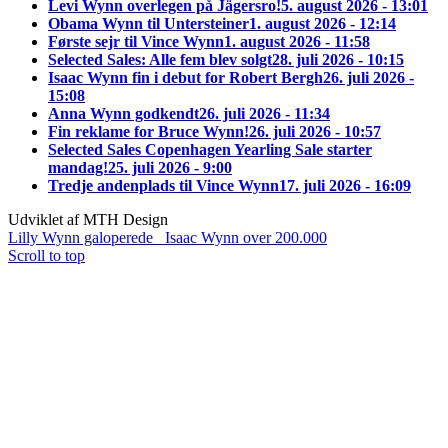
Levi Wynn overlegen på Jägersro!
5. august 2026 - 13:01
Obama Wynn til Untersteiner
1. august 2026 - 12:14
Første sejr til Vince Wynn
1. august 2026 - 11:58
Selected Sales: Alle fem blev solgt
28. juli 2026 - 10:15
Isaac Wynn fin i debut for Robert Bergh
26. juli 2026 -
15:08
Anna Wynn godkendt
26. juli 2026 - 11:34
Fin reklame for Bruce Wynn!
26. juli 2026 - 10:57
Selected Sales Copenhagen Yearling Sale starter
mandag!
25. juli 2026 - 9:00
Tredje andenplads til Vince Wynn
17. juli 2026 - 16:09
Udviklet af MTH Design
Lilly Wynn galoperede
Isaac Wynn over 200.000
Scroll to top