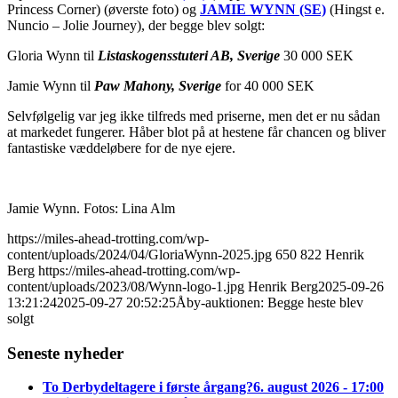
Princess Corner) (øverste foto) og
JAMIE WYNN (SE)
(Hingst e.
Nuncio – Jolie Journey), der begge blev solgt:
Gloria Wynn til
Listaskogensstuteri AB, Sverige
30 000 SEK
Jamie Wynn til
Paw Mahony, Sverige
for 40 000 SEK
Selvfølgelig var jeg ikke tilfreds med priserne, men det er nu sådan
at markedet fungerer. Håber blot på at hestene får chancen og bliver
fantastiske væddeløbere for de nye ejere.
Jamie Wynn. Fotos: Lina Alm
https://miles-ahead-trotting.com/wp-
content/uploads/2024/04/GloriaWynn-2025.jpg
650
822
Henrik
Berg
https://miles-ahead-trotting.com/wp-
content/uploads/2023/08/Wynn-logo-1.jpg
Henrik Berg
2025-09-26
13:21:24
2025-09-27 20:52:25
Åby-auktionen: Begge heste blev
solgt
Seneste nyheder
To Derbydeltagere i første årgang?
6. august 2026 - 17:00