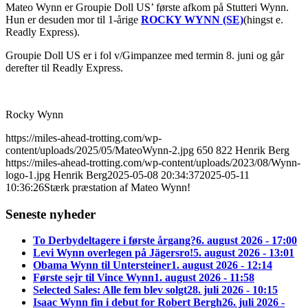
Mateo Wynn er Groupie Doll US’ første afkom på Stutteri Wynn.
Hun er desuden mor til 1-årige
ROCKY WYNN (SE)
(hingst e.
Readly Express).
Groupie Doll US er i fol v/Gimpanzee med termin 8. juni og går
derefter til Readly Express.
Rocky Wynn
https://miles-ahead-trotting.com/wp-
content/uploads/2025/05/MateoWynn-2.jpg
650
822
Henrik Berg
https://miles-ahead-trotting.com/wp-content/uploads/2023/08/Wynn-
logo-1.jpg
Henrik Berg
2025-05-08 20:34:37
2025-05-11
10:36:26
Stærk præstation af Mateo Wynn!
Seneste nyheder
To Derbydeltagere i første årgang?
6. august 2026 - 17:00
Levi Wynn overlegen på Jägersro!
5. august 2026 - 13:01
Obama Wynn til Untersteiner
1. august 2026 - 12:14
Første sejr til Vince Wynn
1. august 2026 - 11:58
Selected Sales: Alle fem blev solgt
28. juli 2026 - 10:15
Isaac Wynn fin i debut for Robert Bergh
26. juli 2026 -