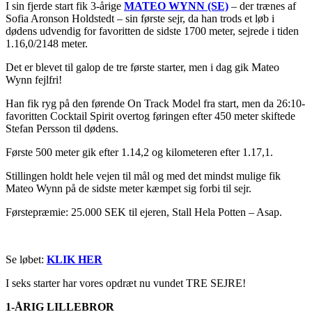
I sin fjerde start fik 3-årige
MATEO WYNN (SE)
– der trænes af
Sofia Aronson Holdstedt – sin første sejr, da han trods et løb i
dødens udvendig for favoritten de sidste 1700 meter, sejrede i tiden
1.16,0/2148 meter.
Det er blevet til galop de tre første starter, men i dag gik Mateo
Wynn fejlfri!
Han fik ryg på den førende On Track Model fra start, men da 26:10-
favoritten Cocktail Spirit overtog føringen efter 450 meter skiftede
Stefan Persson til dødens.
Første 500 meter gik efter 1.14,2 og kilometeren efter 1.17,1.
Stillingen holdt hele vejen til mål og med det mindst mulige fik
Mateo Wynn på de sidste meter kæmpet sig forbi til sejr.
Førstepræmie: 25.000 SEK til ejeren, Stall Hela Potten – Asap.
Se løbet:
KLIK HER
I seks starter har vores opdræt nu vundet TRE SEJRE!
1-ÅRIG LILLEBROR