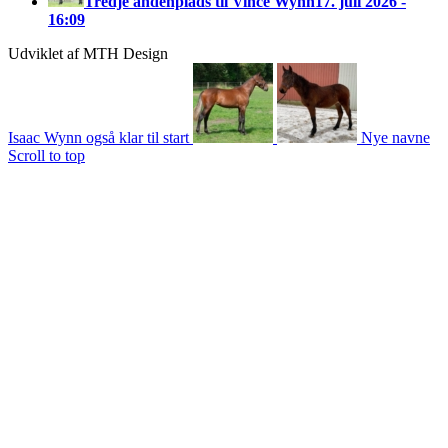
Tredje andenplads til Vince Wynn
17. juli 2026 -
16:09
Udviklet af MTH Design
Isaac Wynn også klar til start
Nye navne
Scroll to top