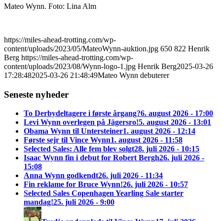
Mateo Wynn. Foto: Lina Alm
https://miles-ahead-trotting.com/wp-
content/uploads/2023/05/MateoWynn-auktion.jpg
650
822
Henrik
Berg
https://miles-ahead-trotting.com/wp-
content/uploads/2023/08/Wynn-logo-1.jpg
Henrik Berg
2025-03-26
17:28:48
2025-03-26 21:48:49
Mateo Wynn debuterer
Seneste nyheder
To Derbydeltagere i første årgang?
6. august 2026 - 17:00
Levi Wynn overlegen på Jägersro!
5. august 2026 - 13:01
Obama Wynn til Untersteiner
1. august 2026 - 12:14
Første sejr til Vince Wynn
1. august 2026 - 11:58
Selected Sales: Alle fem blev solgt
28. juli 2026 - 10:15
Isaac Wynn fin i debut for Robert Bergh
26. juli 2026 -
15:08
Anna Wynn godkendt
26. juli 2026 - 11:34
Fin reklame for Bruce Wynn!
26. juli 2026 - 10:57
Selected Sales Copenhagen Yearling Sale starter
mandag!
25. juli 2026 - 9:00