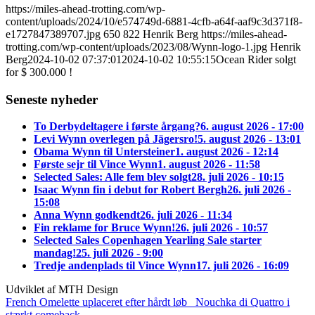
https://miles-ahead-trotting.com/wp-
content/uploads/2024/10/e574749d-6881-4cfb-a64f-aaf9c3d371f8-
e1727847389707.jpg
650
822
Henrik Berg
https://miles-ahead-
trotting.com/wp-content/uploads/2023/08/Wynn-logo-1.jpg
Henrik
Berg
2024-10-02 07:37:01
2024-10-02 10:55:15
Ocean Rider solgt
for $ 300.000 !
Seneste nyheder
To Derbydeltagere i første årgang?
6. august 2026 - 17:00
Levi Wynn overlegen på Jägersro!
5. august 2026 - 13:01
Obama Wynn til Untersteiner
1. august 2026 - 12:14
Første sejr til Vince Wynn
1. august 2026 - 11:58
Selected Sales: Alle fem blev solgt
28. juli 2026 - 10:15
Isaac Wynn fin i debut for Robert Bergh
26. juli 2026 -
15:08
Anna Wynn godkendt
26. juli 2026 - 11:34
Fin reklame for Bruce Wynn!
26. juli 2026 - 10:57
Selected Sales Copenhagen Yearling Sale starter
mandag!
25. juli 2026 - 9:00
Tredje andenplads til Vince Wynn
17. juli 2026 - 16:09
Udviklet af MTH Design
French Omelette uplaceret efter hårdt løb
Nouchka di Quattro i
stærkt comeback