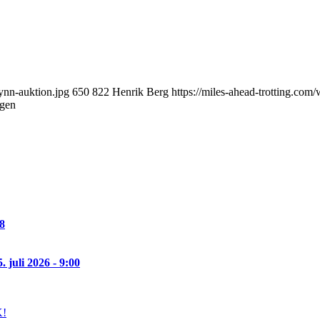
ynn-auktion.jpg
650
822
Henrik Berg
https://miles-ahead-trotting.co
ngen
08
5. juli 2026 - 9:00
K!