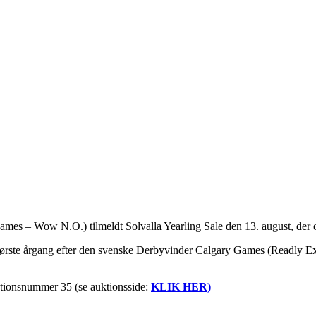
ames – Wow N.O.) tilmeldt Solvalla Yearling Sale den 13. august, der om
rste årgang efter den svenske Derbyvinder Calgary Games (Readly Expre
ktionsnummer 35 (se auktionsside:
KLIK HER)