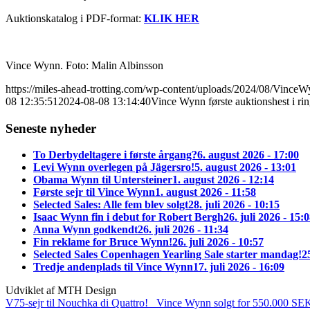
Auktionskatalog i PDF-format:
KLIK HER
Vince Wynn. Foto: Malin Albinsson
https://miles-ahead-trotting.com/wp-content/uploads/2024/08/VinceW
08 12:35:51
2024-08-08 13:14:40
Vince Wynn første auktionshest i ri
Seneste nyheder
To Derbydeltagere i første årgang?
6. august 2026 - 17:00
Levi Wynn overlegen på Jägersro!
5. august 2026 - 13:01
Obama Wynn til Untersteiner
1. august 2026 - 12:14
Første sejr til Vince Wynn
1. august 2026 - 11:58
Selected Sales: Alle fem blev solgt
28. juli 2026 - 10:15
Isaac Wynn fin i debut for Robert Bergh
26. juli 2026 - 15:
Anna Wynn godkendt
26. juli 2026 - 11:34
Fin reklame for Bruce Wynn!
26. juli 2026 - 10:57
Selected Sales Copenhagen Yearling Sale starter mandag!
2
Tredje andenplads til Vince Wynn
17. juli 2026 - 16:09
Udviklet af MTH Design
V75-sejr til Nouchka di Quattro!
Vince Wynn solgt for 550.000 SE