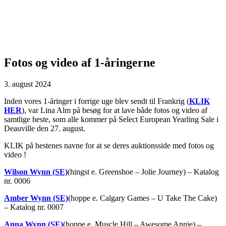
Fotos og video af 1-åringerne
3. august 2024
Inden vores 1-åringer i forrige uge blev sendt til Frankrig (
KLIK
HER
), var Lina Alm på besøg for at lave både fotos og video af
samtlige heste, som alle kommer på Select European Yearling Sale i
Deauville den 27. august.
KLIK på hestenes navne for at se deres auktionsside med fotos og
video !
Wilson Wynn (SE)
(hingst e. Greenshoe – Jolie Journey) – Katalog
nr. 0006
Amber Wynn (SE)
(hoppe e. Calgary Games – U Take The Cake)
– Katalog nr. 0007
Anna Wynn (SE)
(hoppe e. Muscle Hill – Awesome Annie) –