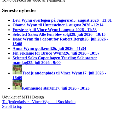
10:48:01
Fotos og video af 1-åringerne
Seneste nyheder
Levi Wynn overlegen på Jägersro!
5. august 2026 - 13:01
Obama Wynn til Untersteiner
1. august 2026 - 12:14
Første sejr til Vince Wynn
1. august 2026 - 11:58
Selected Sales: Alle fem blev solgt
28. juli 2026 - 10:15
Isaac Wynn fin i debut for Robert Bergh
26. juli 2026 -
15:08
Anna Wynn godkendt
26. juli 2026 - 11:34
Fin reklame for Bruce Wynn!
26. juli 2026 - 10:57
Selected Sales Copenhagen Yearling Sale starter
mandag!
25. juli 2026 - 9:00
Tredje andenplads til Vince Wynn
17. juli 2026 -
16:09
Kommende starter
17. juli 2026 - 10:23
Udviklet af MTH Design
To fjerdepladser
Vince Wynn til Stockholm
Scroll to top