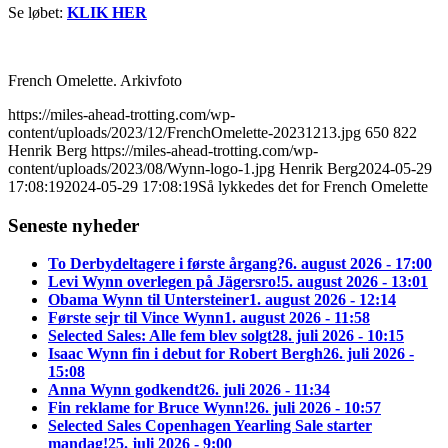
Se løbet:
KLIK HER
French Omelette. Arkivfoto
https://miles-ahead-trotting.com/wp-
content/uploads/2023/12/FrenchOmelette-20231213.jpg
650
822
Henrik Berg
https://miles-ahead-trotting.com/wp-
content/uploads/2023/08/Wynn-logo-1.jpg
Henrik Berg
2024-05-29
17:08:19
2024-05-29 17:08:19
Så lykkedes det for French Omelette
Seneste nyheder
To Derbydeltagere i første årgang?
6. august 2026 - 17:00
Levi Wynn overlegen på Jägersro!
5. august 2026 - 13:01
Obama Wynn til Untersteiner
1. august 2026 - 12:14
Første sejr til Vince Wynn
1. august 2026 - 11:58
Selected Sales: Alle fem blev solgt
28. juli 2026 - 10:15
Isaac Wynn fin i debut for Robert Bergh
26. juli 2026 -
15:08
Anna Wynn godkendt
26. juli 2026 - 11:34
Fin reklame for Bruce Wynn!
26. juli 2026 - 10:57
Selected Sales Copenhagen Yearling Sale starter
mandag!
25. juli 2026 - 9:00