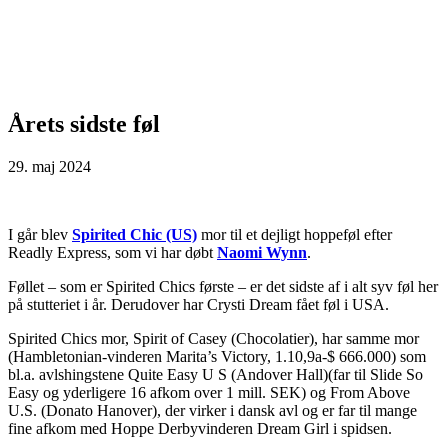
Årets sidste føl
29. maj 2024
I går blev
Spirited Chic (US)
mor til et dejligt hoppeføl efter
Readly Express, som vi har døbt
Naomi Wynn
.
Føllet – som er Spirited Chics første – er det sidste af i alt syv føl her
på stutteriet i år. Derudover har Crysti Dream fået føl i USA.
Spirited Chics mor, Spirit of Casey (Chocolatier), har samme mor
(Hambletonian-vinderen Marita’s Victory, 1.10,9a-$ 666.000) som
bl.a. avlshingstene Quite Easy U S (Andover Hall)(far til Slide So
Easy og yderligere 16 afkom over 1 mill. SEK) og From Above
U.S. (Donato Hanover), der virker i dansk avl og er far til mange
fine afkom med Hoppe Derbyvinderen Dream Girl i spidsen.