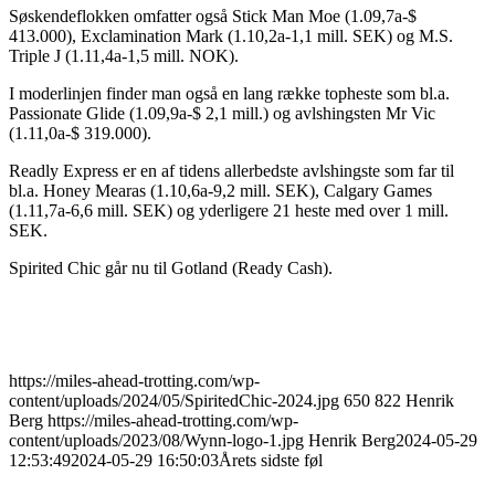
Søskendeflokken omfatter også Stick Man Moe (1.09,7a-$
413.000), Exclamination Mark (1.10,2a-1,1 mill. SEK) og M.S.
Triple J (1.11,4a-1,5 mill. NOK).
I moderlinjen finder man også en lang række topheste som bl.a.
Passionate Glide (1.09,9a-$ 2,1 mill.) og avlshingsten Mr Vic
(1.11,0a-$ 319.000).
Readly Express er en af tidens allerbedste avlshingste som far til
bl.a. Honey Mearas (1.10,6a-9,2 mill. SEK), Calgary Games
(1.11,7a-6,6 mill. SEK) og yderligere 21 heste med over 1 mill.
SEK.
Spirited Chic går nu til Gotland (Ready Cash).
https://miles-ahead-trotting.com/wp-
content/uploads/2024/05/SpiritedChic-2024.jpg
650
822
Henrik
Berg
https://miles-ahead-trotting.com/wp-
content/uploads/2023/08/Wynn-logo-1.jpg
Henrik Berg
2024-05-29
12:53:49
2024-05-29 16:50:03
Årets sidste føl