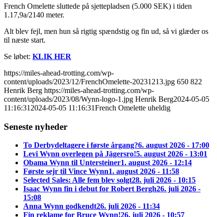
French Omelette sluttede på sjettepladsen (5.000 SEK) i tiden
1.17,9a/2140 meter.
Alt blev fejl, men hun så rigtig spændstig og fin ud, så vi glæder os
til næste start.
Se løbet:
KLIK HER
https://miles-ahead-trotting.com/wp-
content/uploads/2023/12/FrenchOmelette-20231213.jpg
650
822
Henrik Berg
https://miles-ahead-trotting.com/wp-
content/uploads/2023/08/Wynn-logo-1.jpg
Henrik Berg
2024-05-05
11:16:31
2024-05-05 11:16:31
French Omelette uheldig
Seneste nyheder
To Derbydeltagere i første årgang?
6. august 2026 - 17:00
Levi Wynn overlegen på Jägersro!
5. august 2026 - 13:01
Obama Wynn til Untersteiner
1. august 2026 - 12:14
Første sejr til Vince Wynn
1. august 2026 - 11:58
Selected Sales: Alle fem blev solgt
28. juli 2026 - 10:15
Isaac Wynn fin i debut for Robert Bergh
26. juli 2026 -
15:08
Anna Wynn godkendt
26. juli 2026 - 11:34
Fin reklame for Bruce Wynn!
26. juli 2026 - 10:57