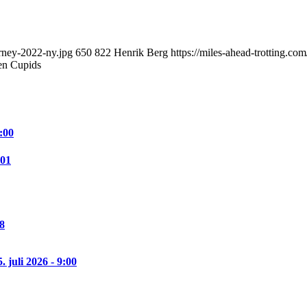
urney-2022-ny.jpg
650
822
Henrik Berg
https://miles-ahead-trotting.c
ven Cupids
:00
:01
08
5. juli 2026 - 9:00