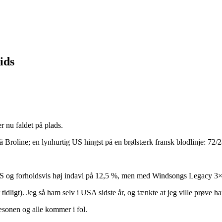
ids
er nu faldet på plads.
Broline; en lynhurtig US hingst på en brølstærk fransk blodlinje: 72/
 US og forholdsvis høj indavl på 12,5 %, men med Windsongs Legacy 3
dligt). Jeg så ham selv i USA sidste år, og tænkte at jeg ville prøve h
æsonen og alle kommer i fol.