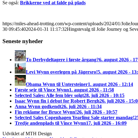
Se også:
Brikkerne ved at falde på plads
https://miles-ahead-trotting.com/wp-content/uploads/2024/01/JolieJo
30 09:45:40
2024-01-31 11:17:32
Hingstevalg til Jolie Journey og Se
Seneste nyheder
To Derbydeltagere i første årgang?
6. august 2026 - 17
Levi Wynn overlegen på Jägersro!
5. august 2026 - 13
Obama Wynn til Untersteiner
1. august 2026 - 12:14
Første sejr til Vince Wynn
1. august 2026 - 11:58
Selected Sales: Alle fem blev solgt
28. juli 2026 - 10:15
Isaac Wynn fin i debut for Robert Bergh
26. juli 2026 - 15:
Anna Wynn godkendt
26. juli 2026 - 11:34
Fin reklame for Bruce Wynn!
26. juli 2026 - 10:57
Selected Sales Copenhagen Yearling Sale starter mandag!
2
Tredje andenplads til Vince Wynn
17. juli 2026 - 16:09
Udviklet af MTH Design