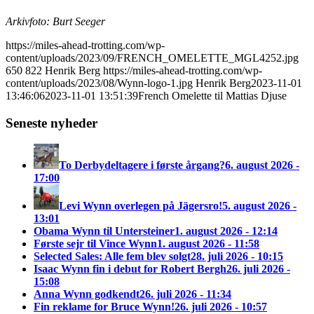
Arkivfoto: Burt Seeger
https://miles-ahead-trotting.com/wp-
content/uploads/2023/09/FRENCH_OMELETTE_MGL4252.jpg
650
822
Henrik Berg
https://miles-ahead-trotting.com/wp-
content/uploads/2023/08/Wynn-logo-1.jpg
Henrik Berg
2023-11-01
13:46:06
2023-11-01 13:51:39
French Omelette til Mattias Djuse
Seneste nyheder
To Derbydeltagere i første årgang?
6. august 2026 -
17:00
Levi Wynn overlegen på Jägersro!
5. august 2026 -
13:01
Obama Wynn til Untersteiner
1. august 2026 - 12:14
Første sejr til Vince Wynn
1. august 2026 - 11:58
Selected Sales: Alle fem blev solgt
28. juli 2026 - 10:15
Isaac Wynn fin i debut for Robert Bergh
26. juli 2026 -
15:08
Anna Wynn godkendt
26. juli 2026 - 11:34
Fin reklame for Bruce Wynn!
26. juli 2026 - 10:57