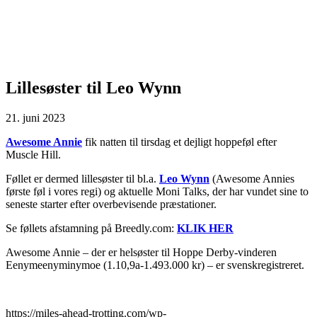
Lillesøster til Leo Wynn
21. juni 2023
Awesome Annie
fik natten til tirsdag et dejligt hoppeføl efter
Muscle Hill.
Føllet er dermed lillesøster til bl.a.
Leo Wynn
(Awesome Annies
første føl i vores regi) og aktuelle Moni Talks, der har vundet sine to
seneste starter efter overbevisende præstationer.
Se føllets afstamning på Breedly.com:
KLIK HER
Awesome Annie – der er helsøster til Hoppe Derby-vinderen
Eenymeenyminymoe (1.10,9a-1.493.000 kr) – er svenskregistreret.
https://miles-ahead-trotting.com/wp-