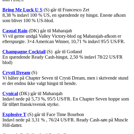
Bring Me Luck U S
(S) går til Francesco Zet
8,38 % indavl 100 % US, en spændende ny hingst. Eneste afkom
som bliver 100 % US-blod.
Casual Rain
(DK) går til Maharajah
Vi vil gerne undgå Valley Victory-blod og Maharajah-afkom er
efterspurgte. 3×4 American Winner, 10,71 % indavl 95/5 US/FR.
Champagne Cocktail
(S) går til Gotland
En spændende Ready Cash-hingst, 2,50 % indavl 78/22 US/FR
blod)
Crysti Dream
(S)
Vi håber på Chapter Seven til Crysti Dream, men i skrivende stund
er der endnu ikke valgt hingst til hende.
Cynical
(DK) går til Maharajah
Indavl nede på 5,73 %, 95/5 US/FR. En Chapter Seven hoppe som
får tilført fransk/svensk styrke.
Explosive T
(S) går til Face Time Bourbon
Indavl nede på 3,31 % , 76/24 US/FR. Ready Cash-søn på Muscle
Hill-datter.