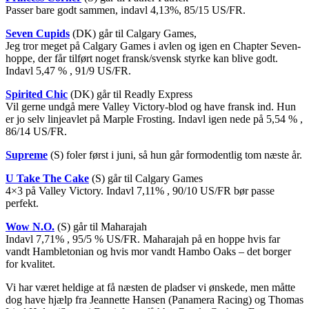
Passer bare godt sammen, indavl 4,13%, 85/15 US/FR.
Seven Cupids
(DK) går til Calgary Games,
Jeg tror meget på Calgary Games i avlen og igen en Chapter Seven-
hoppe, der får tilført noget fransk/svensk styrke kan blive godt.
Indavl 5,47 % , 91/9 US/FR.
Spirited Chic
(DK) går til Readly Express
Vil gerne undgå mere Valley Victory-blod og have fransk ind. Hun
er jo selv linjeavlet på Marple Frosting. Indavl igen nede på 5,54 % ,
86/14 US/FR.
Supreme
(S) foler først i juni, så hun går formodentlig tom næste år.
U Take The Cake
(S) går til Calgary Games
4×3 på Valley Victory. Indavl 7,11% , 90/10 US/FR bør passe
perfekt.
Wow N.O.
(S) går til Maharajah
Indavl 7,71% , 95/5 % US/FR. Maharajah på en hoppe hvis far
vandt Hambletonian og hvis mor vandt Hambo Oaks – det borger
for kvalitet.
Vi har været heldige at få næsten de pladser vi ønskede, men måtte
dog have hjælp fra Jeannette Hansen (Panamera Racing) og Thomas