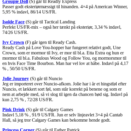
Groupie Doll
(S) går til Readly Express
Passer godt eksteriørmæssigt til hinanden. 4×4 på American Winner,
5,95 % indavl, 86/14 US/FR.
Isolde Face
(S) går til Tactical Landing
Perfekt US/FR-mix – også her tænkt på eksteriør, 3,34 % indavl,
74/26 US/FR.
Ivy Crown
(F) går igen til Ready Cash.
Ready Cash på Love You-hopper har fungeret relativt godt, Une
Crown, som er mormor til Ivy, er mor til bl.a. Etta Extra og hun er
mormor til bl.a. Fabulous Wood og Follow You, og mormorsmor til
en hvis Face Time Bourbon. Man har vel lov at håbe. Indavl på 4,17
% , 50/50 US/FR.
Jolie Journey
(S) går til Nuncio
Jeg er importeret over Nuncio-afkom. Jolie har i år et hingstføl efter
Nuncio, et lækkert sort føl, som står korrekt på benene og som er
nem at arbejde med, så vi slog til igen da chancen bød sig. Indavl på
kun 2,75 % , 72/28 US/FR.
Pink Drink
(S) går til Calgary Games
Indavl 5,18 % , 91/9 US/FR. Jun er selv linjeavlet 3×4 på Cantab
Hall, så jeg tror Calgary Games kan bekomme hende godt.
Princess Corner
(S) går til Father Patrick