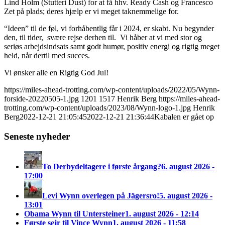
Lind Holm (Stutteri Dust) for at få hhv. Ready Cash og Francesco
Zet på plads; deres hjælp er vi meget taknemmelige for.
“Ideen” til de føl, vi forhåbentlig får i 2024, er skabt. Nu begynder
den, til tider, svære rejse derhen til. Vi håber at vi med stor og
seriøs arbejdsindsats samt godt humør, positiv energi og rigtig meget
held, når dertil med succes.
Vi ønsker alle en Rigtig God Jul!
https://miles-ahead-trotting.com/wp-content/uploads/2022/05/Wynn-
forside-20220505-1.jpg
1201
1517
Henrik Berg
https://miles-ahead-
trotting.com/wp-content/uploads/2023/08/Wynn-logo-1.jpg
Henrik
Berg
2022-12-21 21:05:45
2022-12-21 21:36:44
Kabalen er gået op
Seneste nyheder
To Derbydeltagere i første årgang?
6. august 2026 -
17:00
Levi Wynn overlegen på Jägersro!
5. august 2026 -
13:01
Obama Wynn til Untersteiner
1. august 2026 - 12:14
Første sejr til Vince Wynn
1. august 2026 - 11:58