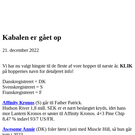
Kabalen er gået op
21. december 2022
Vi har nu valgt hingste til de fleste af vore hopper til næste år.
KLIK
på hoppernes navn for detaljeret info!
Danskregistreret = DK
Svenskregistreret = S
Franskregistreret = F
Affinity Kronos
(S) går til Father Patrick.
Hudson River 1,8 mill. SEK er et nært beslægtet kryds, idet hans
mor Lantern Kronos er søster til Affinity Kronos. 4×3 Pine Chip
8,47 % indavl 93/7 US/FR.
Awesome Annie
(DK) foler først i juni med Muscle Hill, så hun går
tom i 2023.