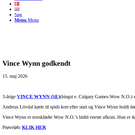
Søg
Menu
Menu
Vince Wynn godkendt
15. maj 2026
3-årige
VINCE WYNN (SE)
(hingst e. Calgary Games-Wow N.O.) var
Andreas Lövdal kørte til spids kort efter start og Vince Wynn holdt fø
Vince Wynn er norskfødte Wow N.O.’s hidtil eneste afkom. Hun er ikke
Prøveløb:
KLIK HER