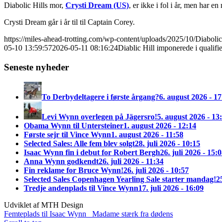
Diabolic Hills mor,
Crysti Dream (US)
, er ikke i fol i år, men har 
Crysti Dream går i år til til Captain Corey.
https://miles-ahead-trotting.com/wp-content/uploads/2025/10/Diaboli
05-10 13:59:57
2026-05-11 08:16:24
Diablic Hill imponerede i qualifie
Seneste nyheder
To Derbydeltagere i første årgang?
6. august 2026 - 17
Levi Wynn overlegen på Jägersro!
5. august 2026 - 13
Obama Wynn til Untersteiner
1. august 2026 - 12:14
Første sejr til Vince Wynn
1. august 2026 - 11:58
Selected Sales: Alle fem blev solgt
28. juli 2026 - 10:15
Isaac Wynn fin i debut for Robert Bergh
26. juli 2026 - 15:
Anna Wynn godkendt
26. juli 2026 - 11:34
Fin reklame for Bruce Wynn!
26. juli 2026 - 10:57
Selected Sales Copenhagen Yearling Sale starter mandag!
2
Tredje andenplads til Vince Wynn
17. juli 2026 - 16:09
Udviklet af MTH Design
Femteplads til Isaac Wynn
Madame stærk fra dødens