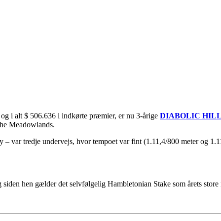
 og i alt $ 506.636 i indkørte præmier, er nu 3-årige
DIABOLIC HILL
å The Meadowlands.
 var tredje undervejs, hvor tempoet var fint (1.11,4/800 meter og 1.11,
g siden hen gælder det selvfølgelig Hambletonian Stake som årets store