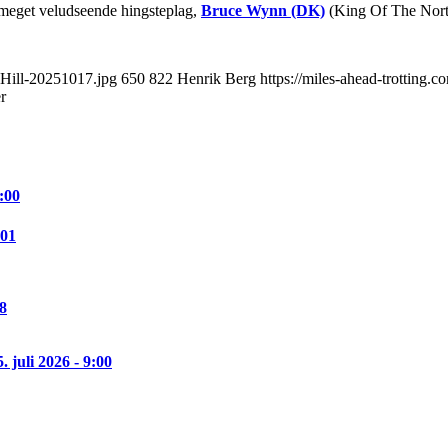
en meget veludseende hingsteplag,
Bruce Wynn (DK)
(King Of The Nort
cHill-20251017.jpg
650
822
Henrik Berg
https://miles-ahead-trotting
r
:00
:01
08
5. juli 2026 - 9:00