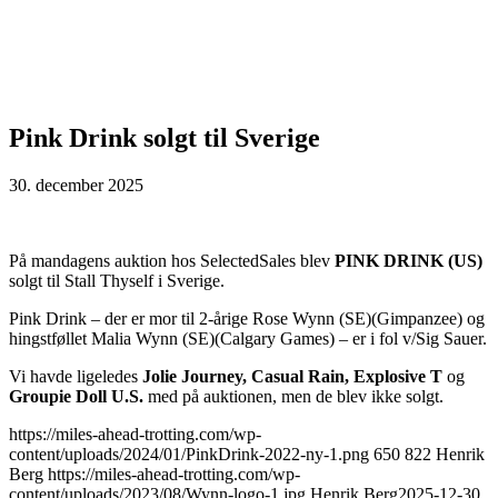
Pink Drink solgt til Sverige
30. december 2025
På mandagens auktion hos SelectedSales blev
PINK DRINK (US)
solgt til Stall Thyself i Sverige.
Pink Drink – der er mor til 2-årige Rose Wynn (SE)(Gimpanzee) og
hingstføllet Malia Wynn (SE)(Calgary Games) – er i fol v/Sig Sauer.
Vi havde ligeledes
Jolie Journey, Casual Rain, Explosive T
og
Groupie Doll U.S.
med på auktionen, men de blev ikke solgt.
https://miles-ahead-trotting.com/wp-
content/uploads/2024/01/PinkDrink-2022-ny-1.png
650
822
Henrik
Berg
https://miles-ahead-trotting.com/wp-
content/uploads/2023/08/Wynn-logo-1.jpg
Henrik Berg
2025-12-30