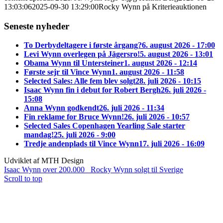
13:03:06
2025-09-30 13:29:00
Rocky Wynn på Kriterieauktionen
Seneste nyheder
To Derbydeltagere i første årgang?
6. august 2026 - 17:00
Levi Wynn overlegen på Jägersro!
5. august 2026 - 13:01
Obama Wynn til Untersteiner
1. august 2026 - 12:14
Første sejr til Vince Wynn
1. august 2026 - 11:58
Selected Sales: Alle fem blev solgt
28. juli 2026 - 10:15
Isaac Wynn fin i debut for Robert Bergh
26. juli 2026 -
15:08
Anna Wynn godkendt
26. juli 2026 - 11:34
Fin reklame for Bruce Wynn!
26. juli 2026 - 10:57
Selected Sales Copenhagen Yearling Sale starter
mandag!
25. juli 2026 - 9:00
Tredje andenplads til Vince Wynn
17. juli 2026 - 16:09
Udviklet af MTH Design
Isaac Wynn over 200.000
Rocky Wynn solgt til Sverige
Scroll to top