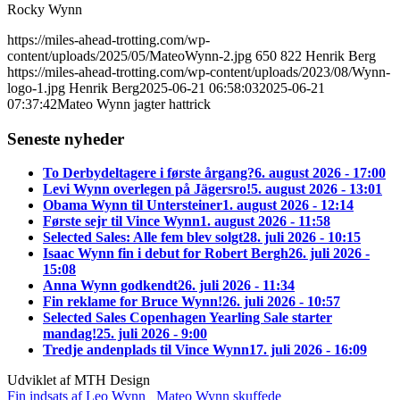
Rocky Wynn
https://miles-ahead-trotting.com/wp-
content/uploads/2025/05/MateoWynn-2.jpg
650
822
Henrik Berg
https://miles-ahead-trotting.com/wp-content/uploads/2023/08/Wynn-
logo-1.jpg
Henrik Berg
2025-06-21 06:58:03
2025-06-21
07:37:42
Mateo Wynn jagter hattrick
Seneste nyheder
To Derbydeltagere i første årgang?
6. august 2026 - 17:00
Levi Wynn overlegen på Jägersro!
5. august 2026 - 13:01
Obama Wynn til Untersteiner
1. august 2026 - 12:14
Første sejr til Vince Wynn
1. august 2026 - 11:58
Selected Sales: Alle fem blev solgt
28. juli 2026 - 10:15
Isaac Wynn fin i debut for Robert Bergh
26. juli 2026 -
15:08
Anna Wynn godkendt
26. juli 2026 - 11:34
Fin reklame for Bruce Wynn!
26. juli 2026 - 10:57
Selected Sales Copenhagen Yearling Sale starter
mandag!
25. juli 2026 - 9:00
Tredje andenplads til Vince Wynn
17. juli 2026 - 16:09
Udviklet af MTH Design
Fin indsats af Leo Wynn
Mateo Wynn skuffede