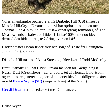
Vores amerikanske opdræt, 2-årige
Diabolic Hill (US)
(hingst e.
Muscle Hill-Crysti Dream) – som vi har opdrættet sammen med
Thomas Lind-Holm, Stutteri Dust – vandt lørdag formiddag på The
Meadowlands et babyrace i tiden 1.12,9a/1609 meter og blev
dermed den hidtil hurtigste 2-åring i verden i år!
Under navnet Ocean Rider blev han solgt på sidste års Lexington-
auktion for $ 300.000.
Diabolic Hill trænes af Anna Stoebe og blev kørt af Todd McCarthy.
Efter Diabolic Hill har Crysti Dream fået den nu 1-årige hingst
Nassir Dust (Greenshoe) – der er opdrættet af Thomas Lind-Holm
og er danskregistreret – og her på stutteriet blev hun tidligere på året
mor til
Bruce Wynn (SE)
(hingst e. King of the North).
Crysti Dream
er nu bedækket med Gimpanzee.
Bruce Wynn