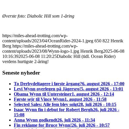
Øverste foto: Diabolic Hill som 1-åring
https://miles-ahead-trotting.com/wp-
content/uploads/2023/04/OceanRider-2024-1.jpeg
650
822
Henrik
Berg
https://miles-ahead-trotting.com/wp-
content/uploads/2023/08/Wynn-logo-1.jpg
Henrik Berg
2025-06-08
10:16:39
2025-06-08 11:20:25
Diabolic Hill (tidl. Ocean Rider)
verdens hurtigste 2-åring!
Seneste nyheder
To Derbydeltagere i første årgang?
6. august 2026 - 17:00
Levi Wynn overlegen på Jägersro!
5. august 2026 - 13:01
Obama Wynn til Untersteiner
1. august 2026 - 12:14
Første sejr til Vince Wynn
1. august 2026 - 11:58
Selected Sales: Alle fem blev solgt
28. juli 2026 - 10:15
Isaac Wynn fin i debut for Robert Bergh
26. juli 2026 -
15:08
Anna Wynn godkendt
26. juli 2026 - 11:34
Fin reklame for Bruce Wynn!
26. juli 2026 - 10:57