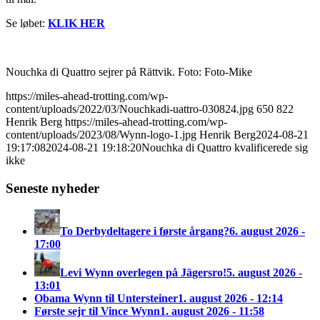
Se løbet:
KLIK HER
Nouchka di Quattro sejrer på Rättvik. Foto: Foto-Mike
https://miles-ahead-trotting.com/wp-
content/uploads/2022/03/Nouchkadi-uattro-030824.jpg
650
822
Henrik Berg
https://miles-ahead-trotting.com/wp-
content/uploads/2023/08/Wynn-logo-1.jpg
Henrik Berg
2024-08-21
19:17:08
2024-08-21 19:18:20
Nouchka di Quattro kvalificerede sig
ikke
Seneste nyheder
To Derbydeltagere i første årgang?
6. august 2026 -
17:00
Levi Wynn overlegen på Jägersro!
5. august 2026 -
13:01
Obama Wynn til Untersteiner
1. august 2026 - 12:14
Første sejr til Vince Wynn
1. august 2026 - 11:58