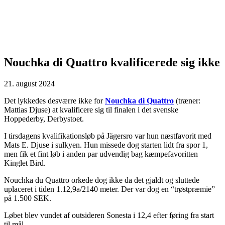
Nouchka di Quattro kvalificerede sig ikke
21. august 2024
Det lykkedes desværre ikke for
Nouchka di Quattro
(træner:
Mattias Djuse) at kvalificere sig til finalen i det svenske
Hoppederby, Derbystoet.
I tirsdagens kvalifikationsløb på Jägersro var hun næstfavorit med
Mats E. Djuse i sulkyen. Hun missede dog starten lidt fra spor 1,
men fik et fint løb i anden par udvendig bag kæmpefavoritten
Kinglet Bird.
Nouchka du Quattro orkede dog ikke da det gjaldt og sluttede
uplaceret i tiden 1.12,9a/2140 meter. Der var dog en “trøstpræmie”
på 1.500 SEK.
Løbet blev vundet af outsideren Sonesta i 12,4 efter føring fra start
til mål.