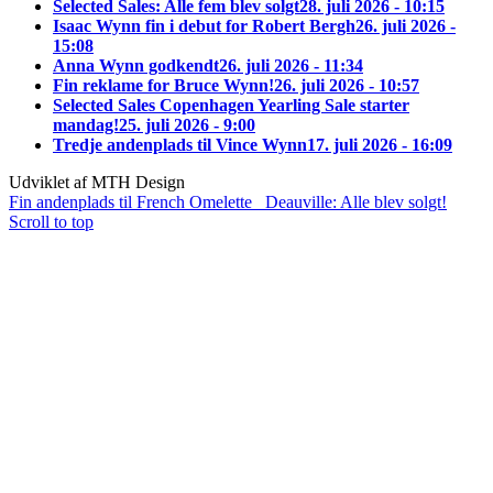
Selected Sales: Alle fem blev solgt
28. juli 2026 - 10:15
Isaac Wynn fin i debut for Robert Bergh
26. juli 2026 -
15:08
Anna Wynn godkendt
26. juli 2026 - 11:34
Fin reklame for Bruce Wynn!
26. juli 2026 - 10:57
Selected Sales Copenhagen Yearling Sale starter
mandag!
25. juli 2026 - 9:00
Tredje andenplads til Vince Wynn
17. juli 2026 - 16:09
Udviklet af MTH Design
Fin andenplads til French Omelette
Deauville: Alle blev solgt!
Scroll to top