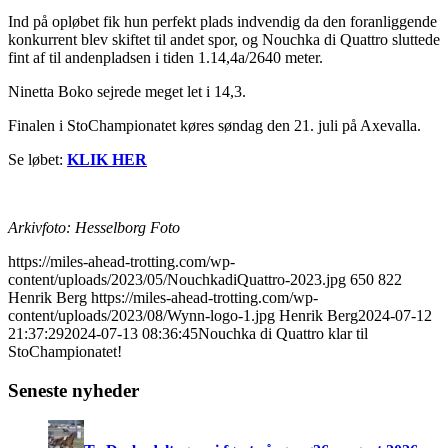
Ind på opløbet fik hun perfekt plads indvendig da den foranliggende
konkurrent blev skiftet til andet spor, og Nouchka di Quattro sluttede
fint af til andenpladsen i tiden 1.14,4a/2640 meter.
Ninetta Boko sejrede meget let i 14,3.
Finalen i StoChampionatet køres søndag den 21. juli på Axevalla.
Se løbet:
KLIK HER
Arkivfoto: Hesselborg Foto
https://miles-ahead-trotting.com/wp-
content/uploads/2023/05/NouchkadiQuattro-2023.jpg
650
822
Henrik Berg
https://miles-ahead-trotting.com/wp-
content/uploads/2023/08/Wynn-logo-1.jpg
Henrik Berg
2024-07-12
21:37:29
2024-07-13 08:36:45
Nouchka di Quattro klar til
StoChampionatet!
Seneste nyheder