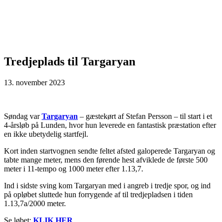
Tredjeplads til Targaryan
13. november 2023
Søndag var
Targaryan
– gæstekørt af Stefan Persson – til start i et
4-årsløb på Lunden, hvor hun leverede en fantastisk præstation efter
en ikke ubetydelig startfejl.
Kort inden startvognen sendte feltet afsted galoperede Targaryan og
tabte mange meter, mens den førende hest afviklede de første 500
meter i 11-tempo og 1000 meter efter 1.13,7.
Ind i sidste sving kom Targaryan med i angreb i tredje spor, og ind
på opløbet sluttede hun forrygende af til tredjepladsen i tiden
1.13,7a/2000 meter.
Se løbet:
KLIK HER