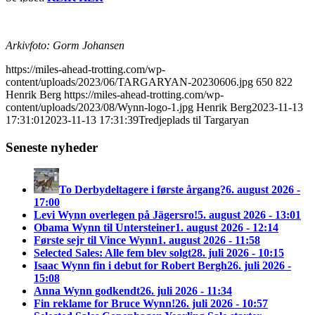
Arkivfoto: Gorm Johansen
https://miles-ahead-trotting.com/wp-
content/uploads/2023/06/TARGARYAN-20230606.jpg
650
822
Henrik Berg
https://miles-ahead-trotting.com/wp-
content/uploads/2023/08/Wynn-logo-1.jpg
Henrik Berg
2023-11-13
17:31:01
2023-11-13 17:31:39
Tredjeplads til Targaryan
Seneste nyheder
To Derbydeltagere i første årgang?
6. august 2026 -
17:00
Levi Wynn overlegen på Jägersro!
5. august 2026 - 13:01
Obama Wynn til Untersteiner
1. august 2026 - 12:14
Første sejr til Vince Wynn
1. august 2026 - 11:58
Selected Sales: Alle fem blev solgt
28. juli 2026 - 10:15
Isaac Wynn fin i debut for Robert Bergh
26. juli 2026 -
15:08
Anna Wynn godkendt
26. juli 2026 - 11:34
Fin reklame for Bruce Wynn!
26. juli 2026 - 10:57