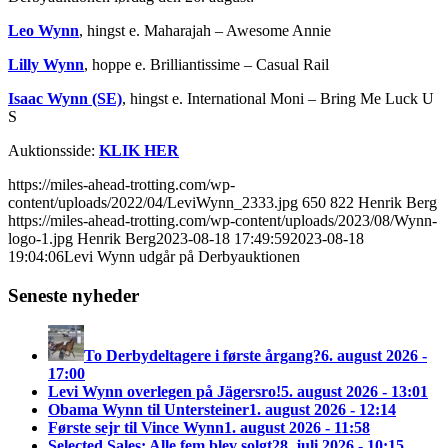
Leo Wynn
, hingst e. Maharajah – Awesome Annie
Lilly Wynn
, hoppe e. Brilliantissime – Casual Rail
Isaac Wynn (SE)
, hingst e. International Moni – Bring Me Luck U
S
Auktionsside:
KLIK HER
https://miles-ahead-trotting.com/wp-
content/uploads/2022/04/LeviWynn_2333.jpg
650
822
Henrik Berg
https://miles-ahead-trotting.com/wp-content/uploads/2023/08/Wynn-
logo-1.jpg
Henrik Berg
2023-08-18 17:49:59
2023-08-18
19:04:06
Levi Wynn udgår på Derbyauktionen
Seneste nyheder
To Derbydeltagere i første årgang?
6. august 2026 -
17:00
Levi Wynn overlegen på Jägersro!
5. august 2026 - 13:01
Obama Wynn til Untersteiner
1. august 2026 - 12:14
Første sejr til Vince Wynn
1. august 2026 - 11:58
Selected Sales: Alle fem blev solgt
28. juli 2026 - 10:15