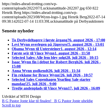
https://miles-ahead-trotting.com/wp-
content/uploads/2022/07/Luckisanattitude-202207.jpg
650
822
Henrik Berg
https://miles-ahead-trotting.com/wp-
content/uploads/2023/08/Wynn-logo-1.jpg
Henrik Berg
2022-07-14
09:38:14
2022-07-14 11:03:39
Luckisanattitude på Derbyauktionen
Seneste nyheder
To Derbydeltagere i første årgang?
6. august 2026 - 17:00
Levi Wynn overlegen på Jägersro!
5. august 2026 - 13:01
Obama Wynn til Untersteiner
1. august 2026 - 12:14
Første sejr til Vince Wynn
1. august 2026 - 11:58
Selected Sales: Alle fem blev solgt
28. juli 2026 - 10:15
Isaac Wynn fin i debut for Robert Bergh
26. juli 2026 -
15:08
Anna Wynn godkendt
26. juli 2026 - 11:34
Fin reklame for Bruce Wynn!
26. juli 2026 - 10:57
Selected Sales Copenhagen Yearling Sale starter
mandag!
25. juli 2026 - 9:00
Tredje andenplads til Vince Wynn
17. juli 2026 - 16:09
Udviklet af MTH Design
B G Pastor Jonte klar til finalen!
B G Pastor Jonte uheldig
Scroll to top