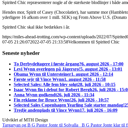
Spirited Chic repræsenterer nogle af de stærkeste blodlinjer i både a
Hendes mor, Spirit of Casey (Chocolatier), har samme mor (Hambleton
yderligere 16 afkom over 1 mill. SEK) og From Above U.S. (Donato
Spirited Chic skal ikke bedækkes i år.
https://miles-ahead-trotting.com/wp-content/uploads/2022/07/Spirit
07-05 21:26:07
2022-07-05 21:33:58
Velkommen til Spirited Chic
Seneste nyheder
To Derbydeltagere i første årgang?
6. august 2026 - 17:00
Levi Wynn overlegen på Jägersro!
5. august 2026 - 13:01
Obama Wynn til Untersteiner
1. august 2026 - 12:14
Første sejr til Vince Wynn
1. august 2026 - 11:58
Selected Sales: Alle fem blev solgt
28. juli 2026 - 10:15
Isaac Wynn fin i debut for Robert Bergh
26. juli 2026 - 15:
Anna Wynn godkendt
26. juli 2026 - 11:34
Fin reklame for Bruce Wynn!
26. juli 2026 - 10:57
Selected Sales Copenhagen Yearling Sale starter mandag!
2
Tredje andenplads til Vince Wynn
17. juli 2026 - 16:09
Udviklet af MTH Design
Targaryan og B G Pastor Jonte til Solvalla
B G Pastor Jonte klar til f