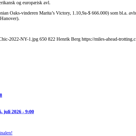
merikansk og europæisk avl.
ian Oaks-vinderen Marita’s Victory, 1.10,9a-$ 666.000) som bl.a. avls
 Hanover).
edChic-2022-NY-1.jpg
650
822
Henrik Berg
https://miles-ahead-trottin
08
5. juli 2026 - 9:00
inalen!