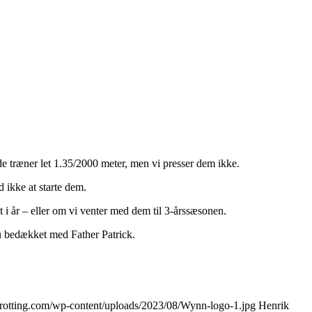
e træner let 1.35/2000 meter, men vi presser dem ikke.
d ikke at starte dem.
et i år – eller om vi venter med dem til 3-årssæsonen.
nu bedækket med Father Patrick.
-trotting.com/wp-content/uploads/2023/08/Wynn-logo-1.jpg
Henrik