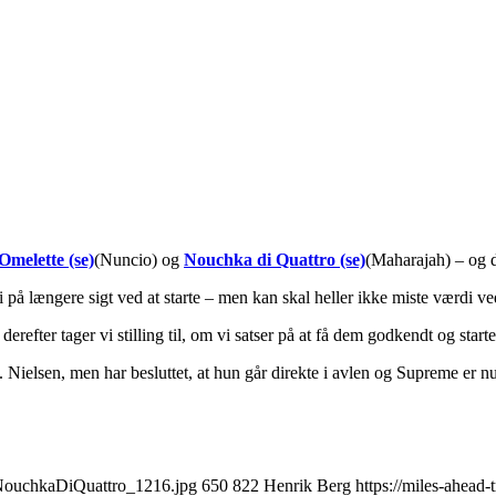
Omelette (se)
(Nuncio) og
Nouchka di Quattro (se)
(Maharajah) – og d
di på længere sigt ved at starte – men kan skal heller ikke miste værdi ve
refter tager vi stilling til, om vi satser på at få dem godkendt og start
 Nielsen, men har besluttet, at hun går direkte i avlen og Supreme er 
_NouchkaDiQuattro_1216.jpg
650
822
Henrik Berg
https://miles-ahead